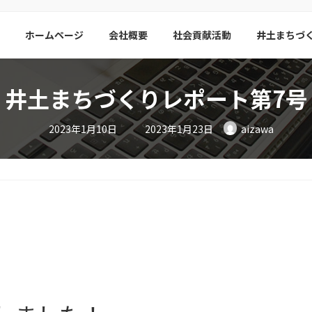
ホームページ
会社概要
社会貢献活動
井土まちづ
井土まちづくりレポート第7号
最
2023年1月10日
2023年1月23日
aizawa
終
更
新
日
時
: