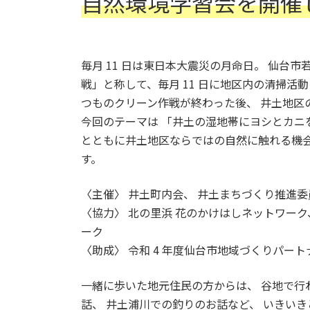
自然環境学習会を開催
毎月 11 日は東日本大震災の月命日。 仙台市
戦」と称して、毎月 11 日に地区内の清掃活動を
つものクリーン作戦が終わった後、 井土地区
今回のテーマは 「井土の湿地帯にヨシとカニを
とともに井土地区ならではの自然に触れる機会
す。
〈主催〉 井土町内会、 井土まちづくり推進委
〈協力〉 北の里浜 花のかけはしネットワーク、
ーク
〈助成〉 令和 4 年度仙台市地域づくりパー
一緒に歩いた地元住民の方からは、 谷地で行
話、 井土浦川での釣りのお話など、 いきい