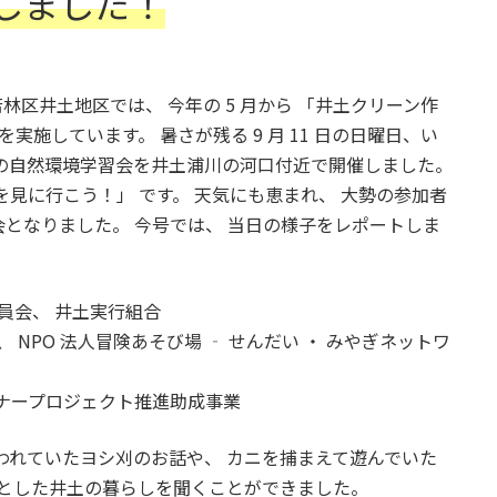
しました！
若林区井土地区では、 今年の 5 月から 「井土クリーン作
実施しています。 暑さが残る 9 月 11 日の日曜日、い
の自然環境学習会を井土浦川の河口付近で開催しました。
見に行こう！」 です。 天気にも恵まれ、 大勢の参加者
となりました。 今号では、 当日の様子をレポートしま
員会、 井土実行組合
 NPO 法人冒険あそび場 ‐ せんだい ・ みやぎネットワ
トナープロジェクト推進助成事業
われていたヨシ刈のお話や、 カニを捕まえて遊んでいた
きとした井土の暮らしを聞くことができました。