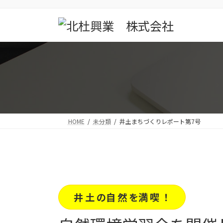
コ
ナ
ン
ビ
テ
ゲ
ン
ー
ツ
シ
へ
ョ
ス
ン
キ
に
ッ
移
プ
動
HOME
未分類
井土まちづくりレポート第7号
井 土 の自 然 を満 喫 ！