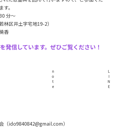
ます。
30 分～
林区井土字宅地19-2）
焼香
を発信しています。ぜひご覧ください！
n
L
o
I
t
N
e
E
9840842@gmail.com）