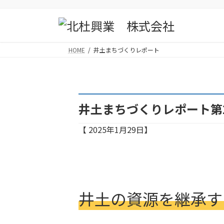
コ
ナ
ン
ビ
テ
ゲ
ン
ー
HOME
井土まちづくりレポート
ツ
シ
へ
ョ
ス
ン
キ
に
ッ
移
井土まちづくりレポート第
プ
動
2025年1月29日
井土の資源を継承す