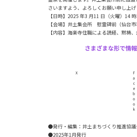
さいますよう、よろしくお願い申し上げ
【日時】2025 年3 月11 日（火曜）14 時
【会場】井土集会所 慰霊碑前（仙台市若
【内容】海楽寺住職による読経、黙祷、
さまざまな形で情報
X
F
a
c
e
b
o
o
k
●発行・編集：井土まちづくり推進協議会（ido
●2025年1月発行